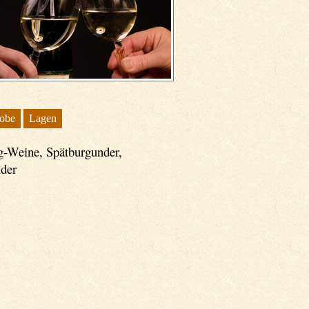
obe
Lagen
g-Weine, Spätburgunder,
lder