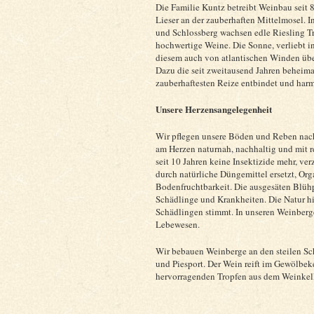
Die Familie Kuntz betreibt Weinbau seit 
Lieser an der zauberhaften Mittelmosel.
und Schlossberg wachsen edle Riesling T
hochwertige Weine. Die Sonne, verliebt in
diesem auch von atlantischen Winden üb
Dazu die seit zweitausend Jahren beheimat
zauberhaftesten Reize entbindet und har
Unsere Herzensangelegenheit
Wir pflegen unsere Böden und Reben nach
am Herzen naturnah, nachhaltig und mit 
seit 10 Jahren keine Insektizide mehr, ve
durch natürliche Düngemittel ersetzt, Or
Bodenfruchtbarkeit. Die ausgesäten Blühp
Schädlinge und Krankheiten. Die Natur hi
Schädlingen stimmt. In unseren Weinberge
Lebewesen.
Wir bebauen Weinberge an den steilen Sc
und Piesport. Der Wein reift im Gewölbekel
hervorragenden Tropfen aus dem Weinkell