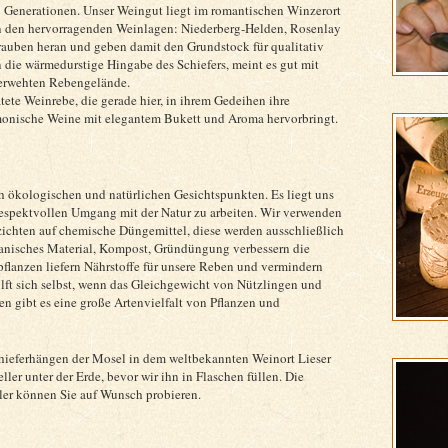
8 Generationen. Unser Weingut liegt im romantischen Winzerort
 In den hervorragenden Weinlagen: Niederberg-Helden, Rosenlay
rauben heran und geben damit den Grundstock für qualitativ
 die wärmedurstige Hingabe des Schiefers, meint es gut mit
erwehten Rebengelände.
ete Weinrebe, die gerade hier, in ihrem Gedeihen ihre
monische Weine mit elegantem Bukett und Aroma hervorbringt.
 ökologischen und natürlichen Gesichtspunkten. Es liegt uns
respektvollen Umgang mit der Natur zu arbeiten. Wir verwenden
rzichten auf chemische Düngemittel, diese werden ausschließlich
ganisches Material, Kompost, Gründüngung verbessern die
flanzen liefern Nährstoffe für unsere Reben und vermindern
lft sich selbst, wenn das Gleichgewicht von Nützlingen und
n gibt es eine große Artenvielfalt von Pflanzen und
hieferhängen der Mosel in dem weltbekannten Weinort Lieser
ler unter der Erde, bevor wir ihn in Flaschen füllen. Die
er können Sie auf Wunsch probieren.